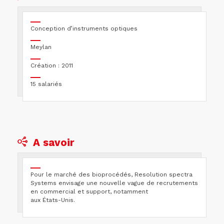
Re
Sp
Sy
Conception d’instruments optiques
de
Meylan
20
à
Création : 2011
20
av
15 salariés
hu
pa
:
co
d’
R
A savoir
ha
pe
et
Pour le marché des bioprocédés, Resolution spectra
ult
Systems envisage une nouvelle vague de recrutements
in
en commercial et support, notamment
po
aux États-Unis.
an
no