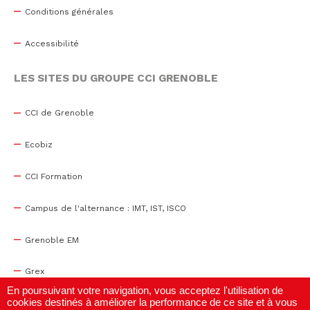
Conditions générales
Accessibilité
LES SITES DU GROUPE CCI GRENOBLE
CCI de Grenoble
Ecobiz
CCI Formation
Campus de l'alternance : IMT, IST, ISCO
Grenoble EM
Grex
En poursuivant votre navigation, vous acceptez l'utilisation de
cookies destinés à améliorer la performance de ce site et à vous
WTC Grenoble