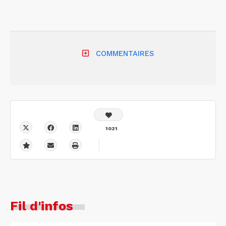
la
co
COMMENTAIRES
1021
Fil d'infos