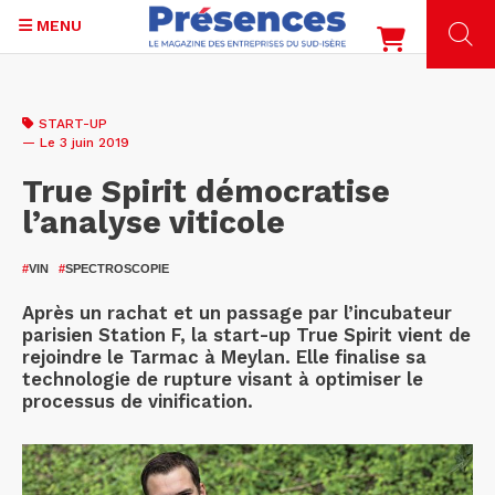
MENU
Aller
au
START-UP
contenu
— Le 3 juin 2019
principal
True Spirit démocratise
l’analyse viticole
#
VIN
#
SPECTROSCOPIE
Après un rachat et un passage par l’incubateur
parisien Station F, la start-up True Spirit vient de
rejoindre le Tarmac à Meylan. Elle finalise sa
technologie de rupture visant à optimiser le
processus de vinification.