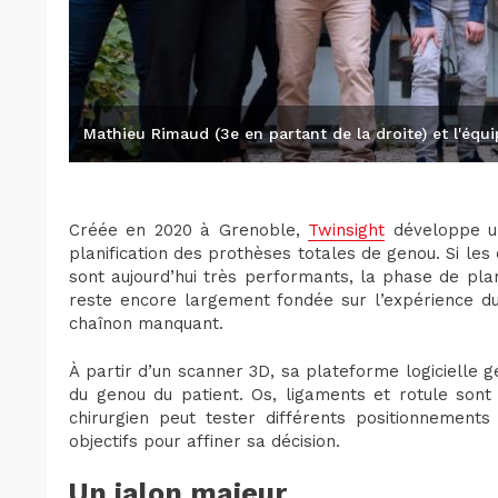
Mathieu Rimaud (3e en partant de la droite) et l'équi
Créée en 2020 à Grenoble,
Twinsight
développe un
planification des prothèses totales de genou. Si les 
sont aujourd’hui très performants, la phase de pla
reste encore largement fondée sur l’expérience du
chaînon manquant.
À partir d’un scanner 3D, sa plateforme logicielle
du genou du patient. Os, ligaments et rotule son
chirurgien peut tester différents positionnement
objectifs pour affiner sa décision.
Un jalon majeur