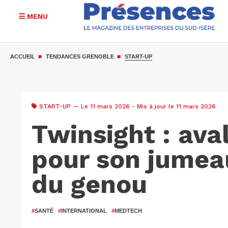
MENU
Aller
au
ACCUEIL
TENDANCES GRENOBLE
START-UP
contenu
principal
START-UP
— Le 11 mars 2026 - Mis à jour le 11 mars 2026
Twinsight : ava
pour son jumea
du genou
#
SANTÉ
#
INTERNATIONAL
#
MEDTECH