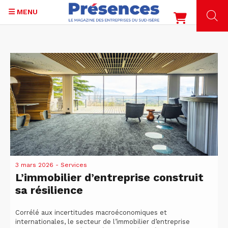
MENU
Aller
au
contenu
principal
3 mars 2026
- Services
L’immobilier d’entreprise construit
sa résilience
Corrélé aux incertitudes macroéconomiques et
internationales, le secteur de l’immobilier d’entreprise