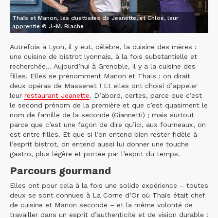
Thaïs et Manon, les duettistes de Jeanette, et Chloé, leur
apprentie © J.-M. Blache
Autrefois à Lyon, il y eut, célèbre, la cuisine des mères :
une cuisine de bistrot lyonnais, à la fois substantielle et
recherchée… Aujourd’hui à Grenoble, il y a la cuisine des
filles. Elles se prénomment Manon et Thaïs : on dirait
deux opéras de Massenet ! Et elles ont choisi d’appeler
leur
restaurant Jeanette
. D’abord, certes, parce que c’est
le second prénom de la première et que c’est quasiment le
nom de famille de la seconde (Giannetti) ; mais surtout
parce que c’est une façon de dire qu’ici, aux fourneaux, on
est entre filles. Et que si l’on entend bien rester fidèle à
l’esprit bistrot, on entend aussi lui donner une touche
gastro, plus légère et portée par l’esprit du temps.
Parcours gourmand
Elles ont pour cela à la fois une solide expérience – toutes
deux se sont connues à La Corne d’Or où Thaïs était chef
de cuisine et Manon seconde – et la même volonté de
travailler dans un esprit d’authenticité et de vision durable :