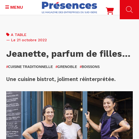
MENU
Aller
au
A TABLE
contenu
— Le 21 octobre 2022
principal
Jeanette, parfum de filles…
#
CUISINE TRADITIONNELLE
#
GRENOBLE
#
BOISSONS
Une cuisine bistrot, joliment réinterprétée.