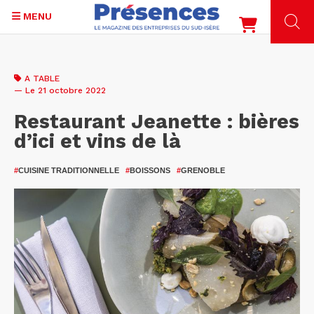
MENU
Aller
au
A TABLE
contenu
— Le 21 octobre 2022
principal
Restaurant Jeanette : bières
d’ici et vins de là
#
CUISINE TRADITIONNELLE
#
BOISSONS
#
GRENOBLE