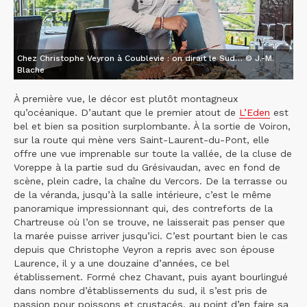
Chez Christophe Veyron à Coublevie : on dirait le Sud… © J.-M.
Blache
À première vue, le décor est plutôt montagneux
qu’océanique. D’autant que le premier atout de
L’Eden
est
bel et bien sa position surplombante. À la sortie de Voiron,
sur la route qui mène vers Saint-Laurent-du-Pont, elle
offre une vue imprenable sur toute la vallée, de la cluse de
Voreppe à la partie sud du Grésivaudan, avec en fond de
scène, plein cadre, la chaîne du Vercors. De la terrasse ou
de la véranda, jusqu’à la salle intérieure, c’est le même
panoramique impressionnant qui, des contreforts de la
Chartreuse où l’on se trouve, ne laisserait pas penser que
la marée puisse arriver jusqu’ici. C’est pourtant bien le cas
depuis que Christophe Veyron a repris avec son épouse
Laurence, il y a une douzaine d’années, ce bel
établissement. Formé chez Chavant, puis ayant bourlingué
dans nombre d’établissements du sud, il s’est pris de
passion pour poissons et crustacés, au point d’en faire sa