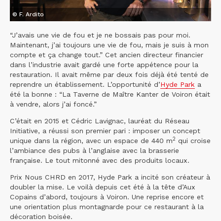
© F. Ardito
“J’avais une vie de fou et je ne bossais pas pour moi.
Maintenant, j’ai toujours une vie de fou, mais je suis à mon
compte et ça change tout.” Cet ancien directeur financier
dans l’industrie avait gardé une forte appétence pour la
restauration. Il avait même par deux fois déjà été tenté de
reprendre un établissement. L’opportunité d’
Hyde Park
a
été la bonne : “La Taverne de Maître Kanter de Voiron était
à vendre, alors j’ai foncé.”
C’était en 2015 et Cédric Lavignac, lauréat du Réseau
Initiative, a réussi son premier pari : imposer un concept
2
unique dans la région, avec un espace de 440 m
qui croise
l’ambiance des pubs à l’anglaise avec la brasserie
française. Le tout mitonné avec des produits locaux.
Prix Nous CHRD en 2017, Hyde Park a incité son créateur à
doubler la mise. Le voilà depuis cet été à la tête d’Aux
Copains d’abord, toujours à Voiron. Une reprise encore et
une orientation plus montagnarde pour ce restaurant à la
décoration boisée.