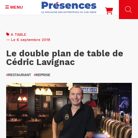
MENU
Aller
au
A TABLE
contenu
— Le 6 septembre 2019
principal
Le double plan de table de
Cédric Lavignac
#
RESTAURANT
#
REPRISE