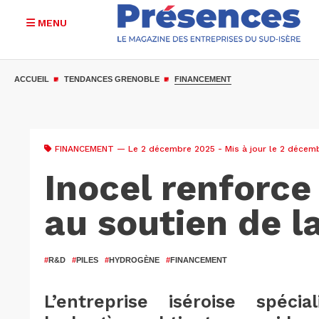
MENU
Aller
au
ACCUEIL
TENDANCES GRENOBLE
FINANCEMENT
contenu
principal
FINANCEMENT
— Le 2 décembre 2025 - Mis à jour le 2 décem
Inocel renforce
au soutien de l
#
R&D
#
PILES
#
HYDROGÈNE
#
FINANCEMENT
L’entreprise iséroise spéci