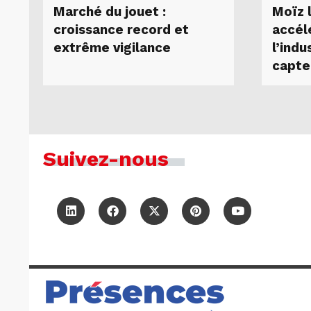
Marché du jouet :
Moïz 
croissance record et
accél
extrême vigilance
l’indu
capte
Suivez-nous