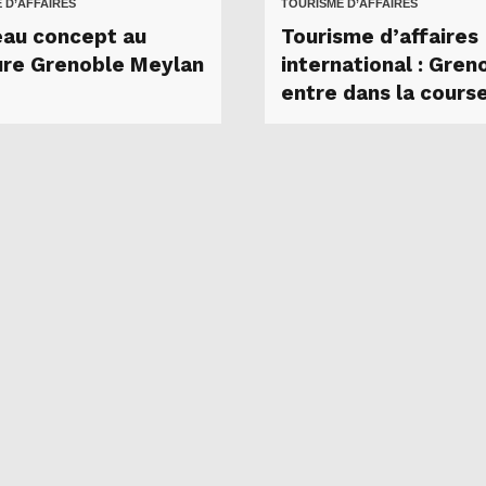
 D’AFFAIRES
TOURISME D’AFFAIRES
au concept au
Tourisme d’affaires
re Grenoble Meylan
international : Gren
entre dans la cours