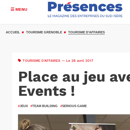
MENU
Aller
au
ACCUEIL
TOURISME GRENOBLE
TOURISME D’AFFAIRES
contenu
principal
TOURISME D’AFFAIRES
— Le 28 avril 2017
Place au jeu av
Events !
#
JEUX
#
TEAM BUILDING
#
SERIOUS GAME