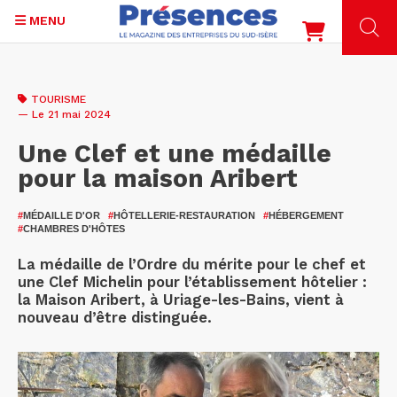
MENU
Aller
au
TOURISME
contenu
— Le 21 mai 2024
principal
Une Clef et une médaille
pour la maison Aribert
#
MÉDAILLE D'OR
#
HÔTELLERIE-RESTAURATION
#
HÉBERGEMENT
#
CHAMBRES D'HÔTES
La médaille de l’Ordre du mérite pour le chef et
une Clef Michelin pour l’établissement hôtelier :
la Maison Aribert, à Uriage-les-Bains, vient à
nouveau d’être distinguée.