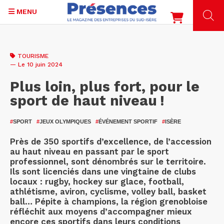
MENU
Aller
au
TOURISME
contenu
— Le 10 juin 2024
principal
Plus loin, plus fort, pour le
sport de haut niveau !
#
SPORT
#
JEUX OLYMPIQUES
#
ÉVÉNEMENT SPORTIF
#
ISÈRE
Près de 350 sportifs d’excellence, de l’accession
au haut niveau en passant par le sport
professionnel, sont dénombrés sur le territoire.
Ils sont licenciés dans une vingtaine de clubs
locaux : rugby, hockey sur glace, football,
athlétisme, aviron, cyclisme, volley ball, basket
ball… Pépite à champions, la région grenobloise
réfléchit aux moyens d’accompagner mieux
encore ces sportifs dans leurs conditions