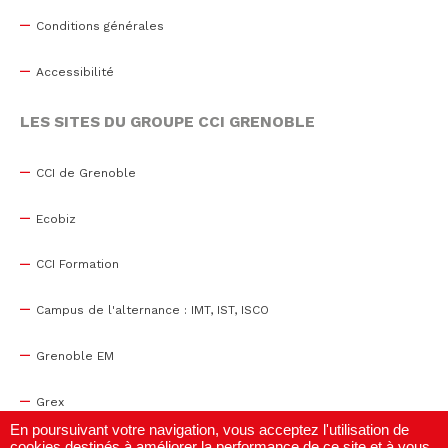
Conditions générales
Accessibilité
LES SITES DU GROUPE CCI GRENOBLE
CCI de Grenoble
Ecobiz
CCI Formation
Campus de l'alternance : IMT, IST, ISCO
Grenoble EM
Grex
En poursuivant votre navigation, vous acceptez l'utilisation de
cookies destinés à améliorer la performance de ce site et à vous
WTC Grenoble