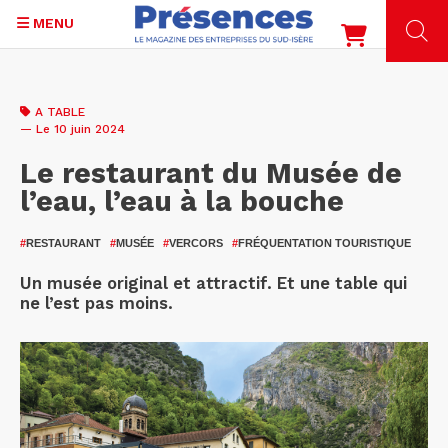
MENU
Aller
au
A TABLE
contenu
— Le 10 juin 2024
principal
Le restaurant du Musée de
l’eau, l’eau à la bouche
#
RESTAURANT
#
MUSÉE
#
VERCORS
#
FRÉQUENTATION TOURISTIQUE
Un musée original et attractif. Et une table qui
ne l’est pas moins.