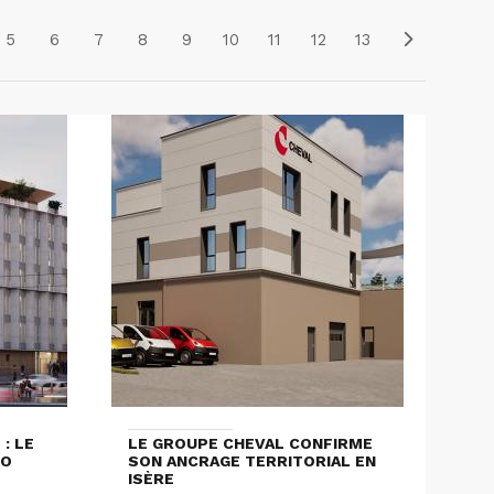
5
6
7
8
9
10
11
12
13
: LE
LE GROUPE CHEVAL CONFIRME
LO
SON ANCRAGE TERRITORIAL EN
ISÈRE