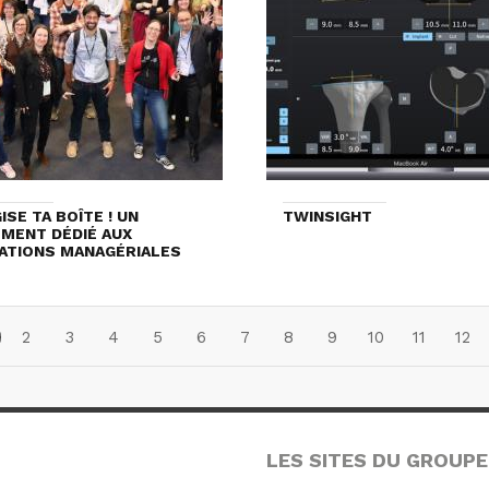
ISE TA BOÎTE ! UN
TWINSIGHT
MENT DÉDIÉ AUX
ATIONS MANAGÉRIALES
2
3
4
5
6
7
8
9
10
11
12
LES SITES DU GROUPE