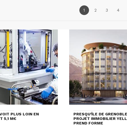
1
2
3
4
VOIT PLUS LOIN EN
PRESQU'ÎLE DE GRENOBLE 
T 5,1 M€
PROJET IMMOBILIER YEL
PREND FORME