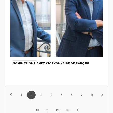
NOMINATIONS CHEZ CIC LYONNAISE DE BANQUE
1
2
3
4
5
6
7
8
9
10
11
12
13