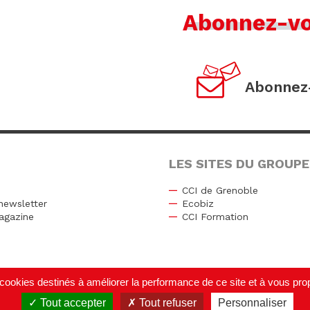
Abonnez-v
Abonnez-
LES SITES DU GROUPE
CCI de Grenoble
newsletter
Ecobiz
agazine
CCI Formation
r
de cookies destinés à améliorer la performance de ce site et à vous p
Tout accepter
Tout refuser
Personnaliser