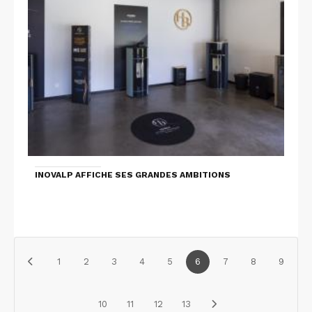
INOVALP AFFICHE SES GRANDES AMBITIONS
1
2
3
4
5
6
7
8
9
10
11
12
13