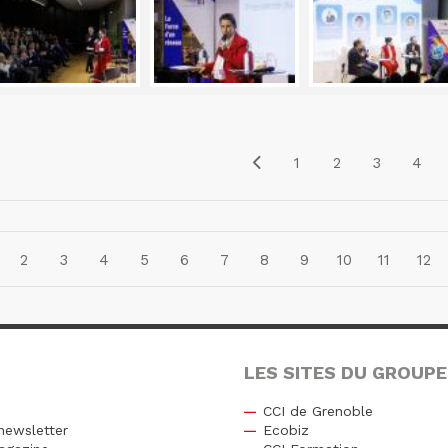
1
2
3
4
2
3
4
5
6
7
8
9
10
11
12
LES SITES DU GROUPE
CCI de Grenoble
newsletter
Ecobiz