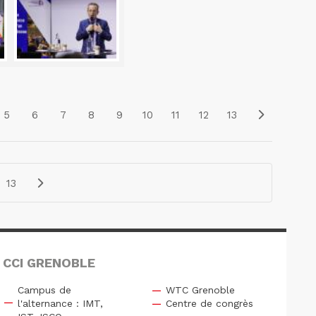
5
6
7
8
9
10
11
12
13
13
 CCI GRENOBLE
Campus de
WTC Grenoble
l'alternance : IMT,
Centre de congrès