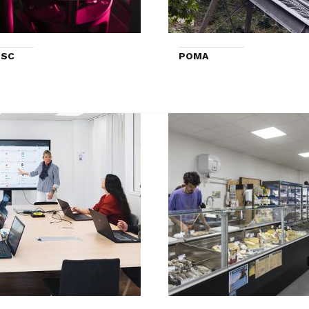
 SC
POMA