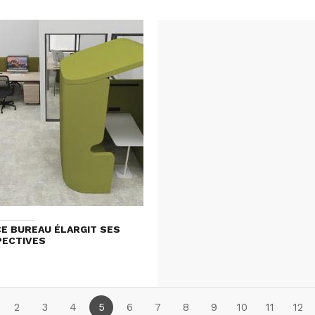
E BUREAU ÉLARGIT SES
PECTIVES
2
3
4
5
6
7
8
9
10
11
12