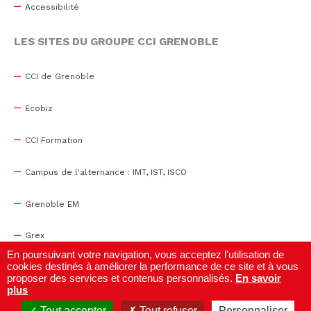
Accessibilité
LES SITES DU GROUPE CCI GRENOBLE
CCI de Grenoble
Ecobiz
CCI Formation
Campus de l'alternance : IMT, IST, ISCO
Grenoble EM
Grex
En poursuivant votre navigation, vous acceptez l'utilisation de
cookies destinés à améliorer la performance de ce site et à vous
WTC Grenoble
proposer des services et contenus personnalisés.
En savoir
plus
Centre de congrès
Tout accepter
Tout refuser
Personnaliser