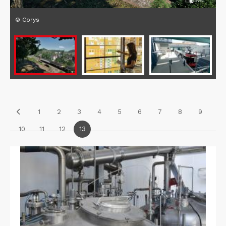
© Corys
1
2
3
4
5
6
7
8
9
10
11
12
13