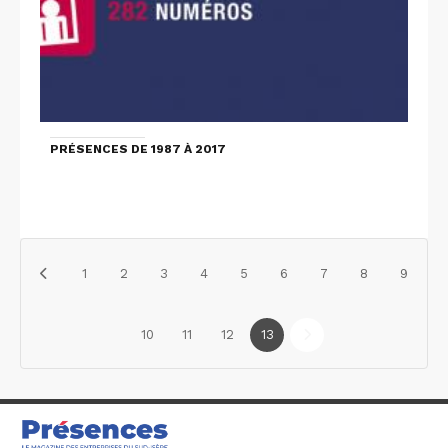
PRÉSENCES DE 1987 À 2017
1
2
3
4
5
6
7
8
9
10
11
12
13