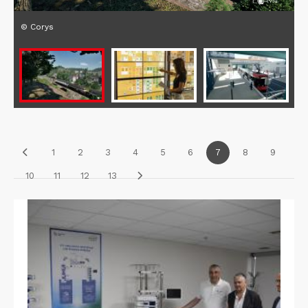
© Corys
1
2
3
4
5
6
7
8
9
10
11
12
13