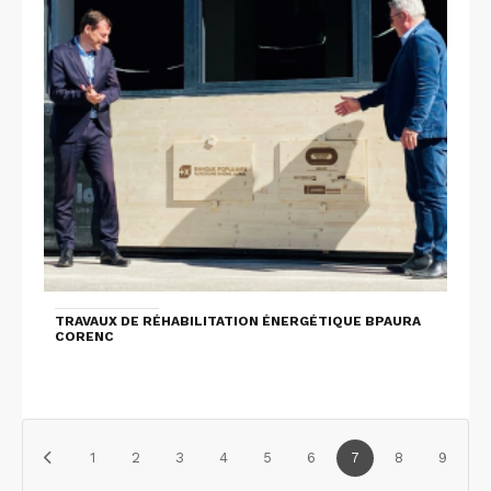
TRAVAUX DE RÉHABILITATION ÉNERGÉTIQUE BPAURA
CORENC
1
2
3
4
5
6
7
8
9