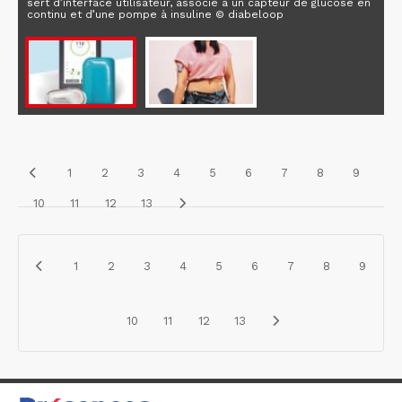
sert d’interface utilisateur, associé à un capteur de glucose en
continu et d’une pompe à insuline © diabeloop
1
2
3
4
5
6
7
8
9
10
11
12
13
1
2
3
4
5
6
7
8
9
10
11
12
13