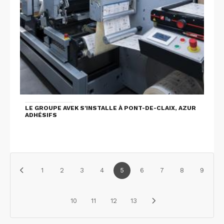
LE GROUPE AVEK S'INSTALLE À PONT-DE-CLAIX, AZUR
ADHÉSIFS
1
2
3
4
5
6
7
8
9
10
11
12
13