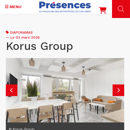
MENU
Aller
au
DIAPORAMAS
contenu
—
Le 03 mars 2026
principal
Korus Group
© Korus Group