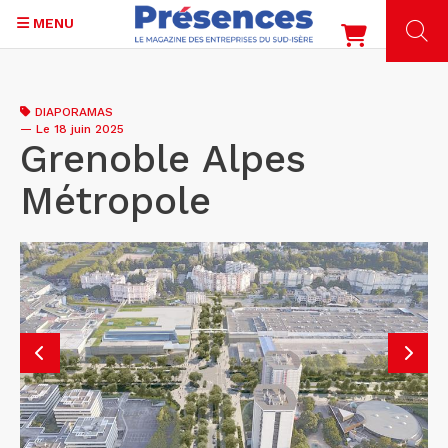
MENU
Aller
au
DIAPORAMAS
contenu
—
Le 18 juin 2025
principal
Grenoble Alpes
Métropole