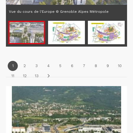
Vue du cours de l'Europe © Grenoble Alpes Métropole
1
2
3
4
5
6
7
8
9
10
11
12
13