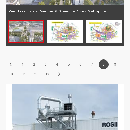
Vue du cours de l'Europe © Grenoble Alpes Métropole
1
2
3
4
5
6
7
8
9
10
11
12
13