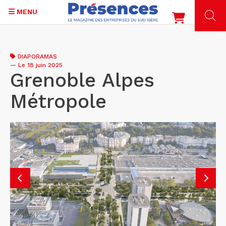
MENU
Aller
au
DIAPORAMAS
contenu
—
Le 18 juin 2025
principal
Grenoble Alpes
Métropole