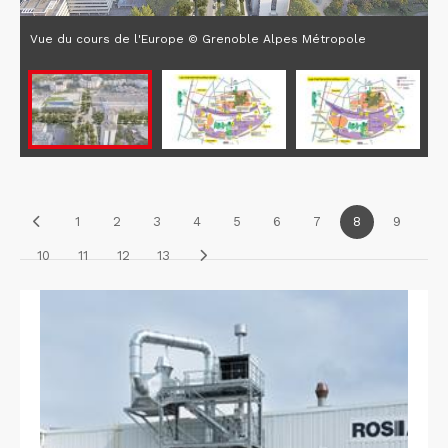
Vue du cours de l'Europe © Grenoble Alpes Métropole
1
2
3
4
5
6
7
8
9
10
11
12
13