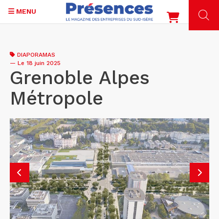
MENU
Aller
au
DIAPORAMAS
contenu
—
Le 18 juin 2025
principal
Grenoble Alpes
Métropole