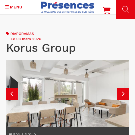
MENU
Aller
au
DIAPORAMAS
contenu
—
Le 03 mars 2026
principal
Korus Group
© Korus Group