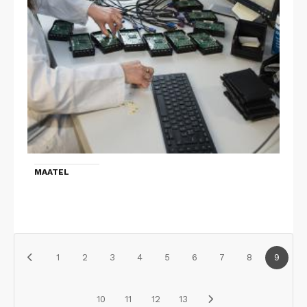
MAATEL
1
2
3
4
5
6
7
8
9
10
11
12
13