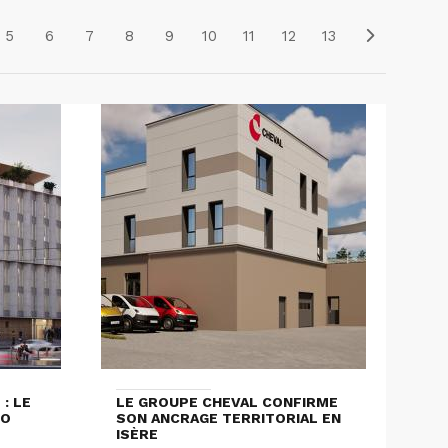
5
6
7
8
9
10
11
12
13
: LE
LE GROUPE CHEVAL CONFIRME
LO
SON ANCRAGE TERRITORIAL EN
ISÈRE