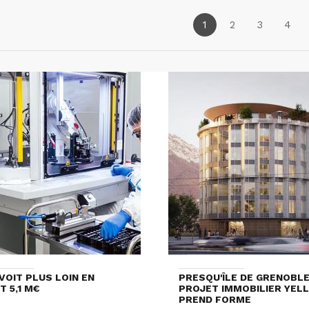
1
2
3
4
VOIT PLUS LOIN EN
PRESQU'ÎLE DE GRENOBLE 
T 5,1 M€
PROJET IMMOBILIER YEL
PREND FORME