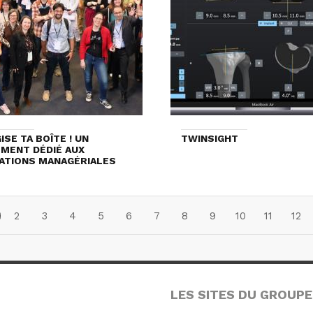
ISE TA BOÎTE ! UN
TWINSIGHT
MENT DÉDIÉ AUX
ATIONS MANAGÉRIALES
2
3
4
5
6
7
8
9
10
11
12
LES SITES DU GROUPE