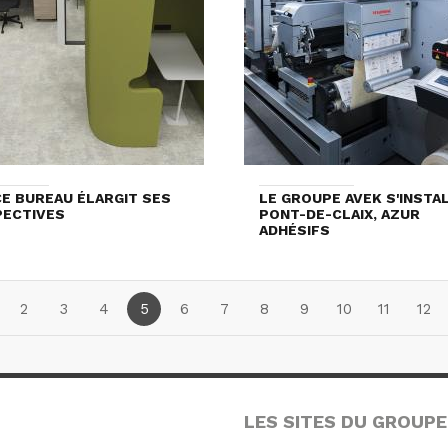
E BUREAU ÉLARGIT SES
LE GROUPE AVEK S'INSTA
PECTIVES
PONT-DE-CLAIX, AZUR
ADHÉSIFS
2
3
4
5
6
7
8
9
10
11
12
LES SITES DU GROUPE