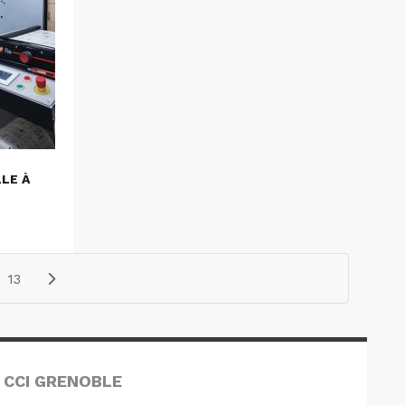
LLE À
13
 CCI GRENOBLE