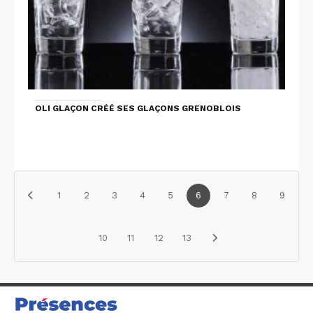
OLI GLAÇON CRÉÉ SES GLAÇONS GRENOBLOIS
1
2
3
4
5
6
7
8
9
10
11
12
13