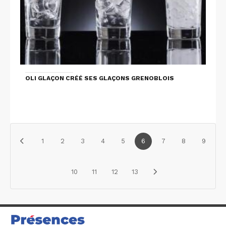
OLI GLAÇON CRÉÉ SES GLAÇONS GRENOBLOIS
1
2
3
4
5
6
7
8
9
10
11
12
13