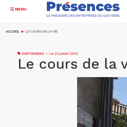
MENU
Aller
au
ACCUEIL
LE COURS DE LA VIE
contenu
principal
DIAPORAMAS
—
Le 21 juillet 2022
Le cours de la v