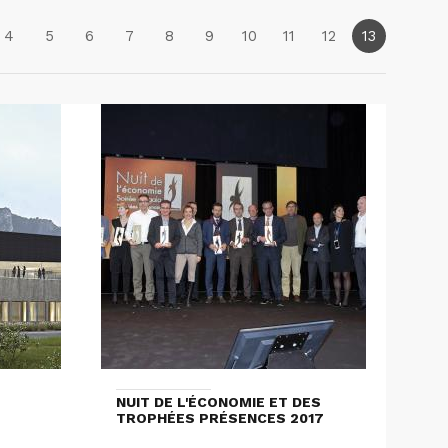
4
5
6
7
8
9
10
11
12
13
NUIT DE L'ÉCONOMIE ET DES
TROPHÉES PRÉSENCES 2017