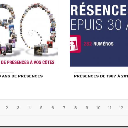
0 ANS DE PRÉSENCES
PRÉSENCES DE 1987 À 20
2
3
4
5
6
7
8
9
10
11
12