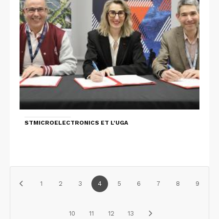
STMICROELECTRONICS ET L’UGA
1
2
3
4
5
6
7
8
9
10
11
12
13