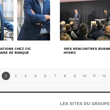
ATIONS CHEZ CIC
10ES RENCONTRES BUSIN
AISE DE BANQUE
HYDRO
2
3
4
5
6
7
8
9
10
11
12
LES SITES DU GROUPE