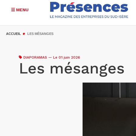
MENU
Aller
au
ACCUEIL
LES MÉSANGES
contenu
principal
DIAPORAMAS
—
Le 01 juin 2026
Les mésanges