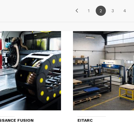
1
2
3
4
SSANCE FUSION
EITARC