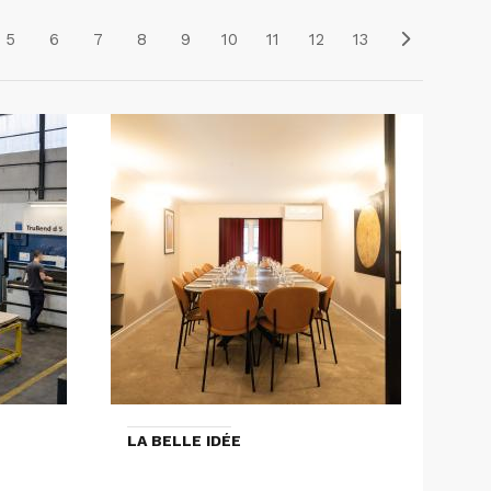
5
6
7
8
9
10
11
12
13
LA BELLE IDÉE