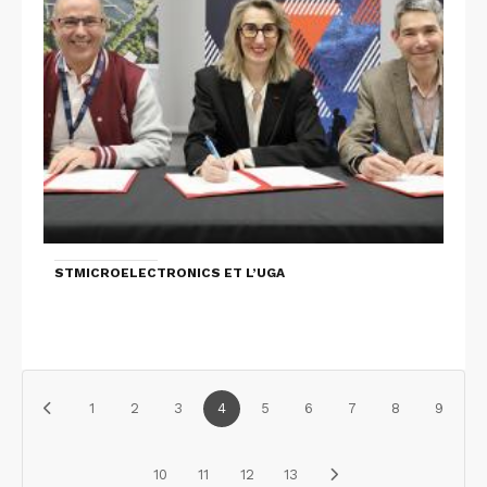
STMICROELECTRONICS ET L’UGA
1
2
3
4
5
6
7
8
9
10
11
12
13