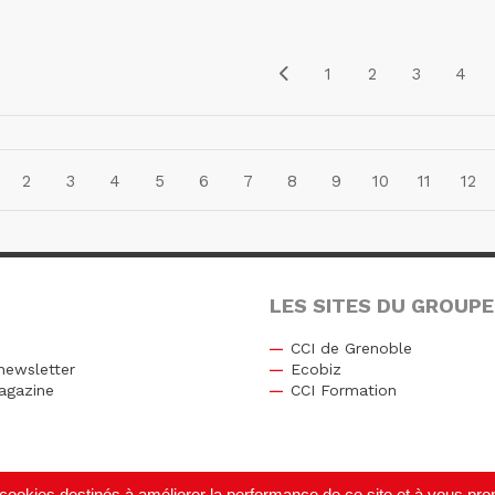
1
2
3
4
2
3
4
5
6
7
8
9
10
11
12
LES SITES DU GROUPE
CCI de Grenoble
newsletter
Ecobiz
agazine
CCI Formation
r
de cookies destinés à améliorer la performance de ce site et à vous p