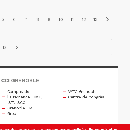
5
6
7
8
9
10
11
12
13
13
 CCI GRENOBLE
Campus de
WTC Grenoble
l'alternance : IMT,
Centre de congrès
IST, ISCO
Grenoble EM
Grex
roposer des services et contenus personnalisés.
En savoir plus