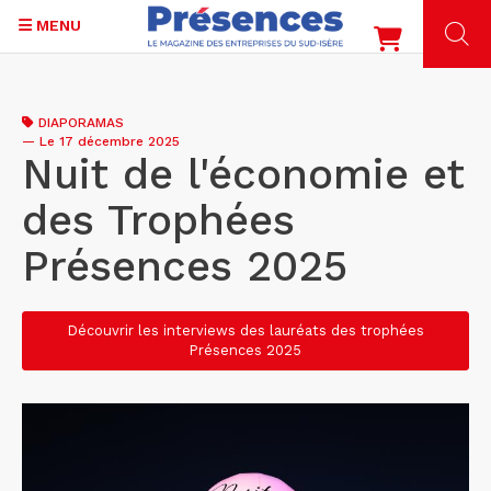
MENU
Aller
au
DIAPORAMAS
contenu
—
Le 17 décembre 2025
principal
Nuit de l'économie et
des Trophées
Présences 2025
Découvrir les interviews des lauréats des trophées
Présences 2025