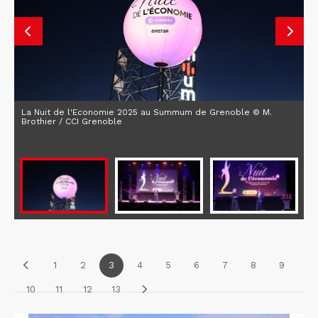
La Nuit de l'Economie 2025 au Summum de Grenoble © M.
Brothier / CCI Grenoble
1
2
3
4
5
6
7
8
9
10
11
12
13