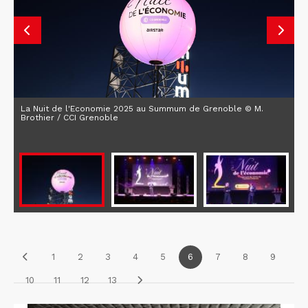
La Nuit de l'Economie 2025 au Summum de Grenoble © M.
Brothier / CCI Grenoble
1
2
3
4
5
6
7
8
9
10
11
12
13