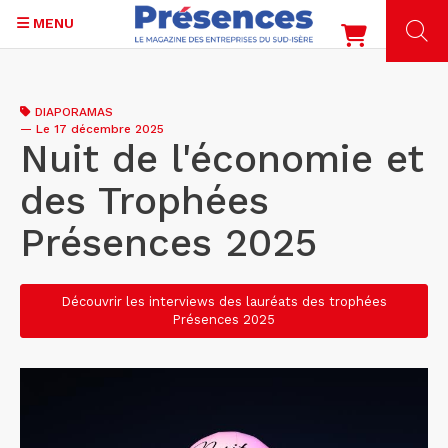
MENU
Aller
au
DIAPORAMAS
contenu
—
Le 17 décembre 2025
principal
Nuit de l'économie et
des Trophées
Présences 2025
Découvrir les interviews des lauréats des trophées
Présences 2025