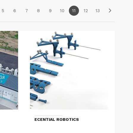
5
6
7
8
9
10
11
12
13
ECENTIAL ROBOTICS