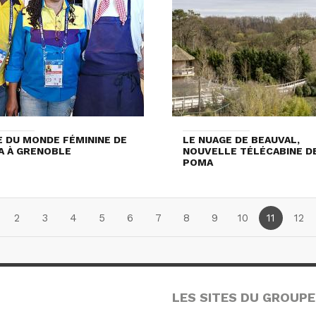
 DU MONDE FÉMININE DE
LE NUAGE DE BEAUVAL,
FA À GRENOBLE
NOUVELLE TÉLÉCABINE D
POMA
2
3
4
5
6
7
8
9
10
11
12
LES SITES DU GROUPE