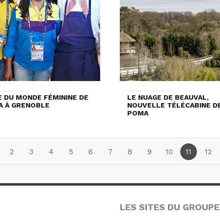
 DU MONDE FÉMININE DE
LE NUAGE DE BEAUVAL,
FA À GRENOBLE
NOUVELLE TÉLÉCABINE D
POMA
2
3
4
5
6
7
8
9
10
11
12
LES SITES DU GROUPE