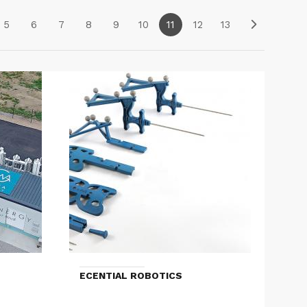
5
6
7
8
9
10
11
12
13
ECENTIAL ROBOTICS