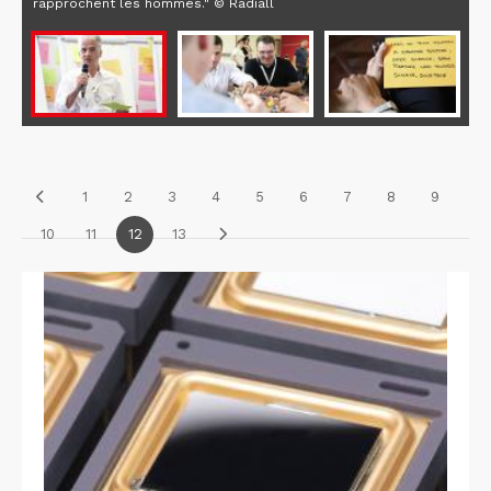
rapprochent les hommes." © Radiall
1
2
3
4
5
6
7
8
9
10
11
12
13