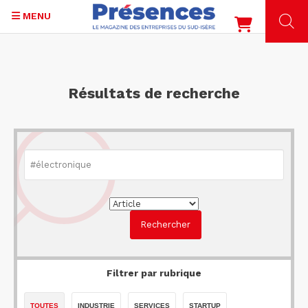
MENU
Aller
au
contenu
Résultats de recherche
principal
Filtrer par rubrique
TOUTES
INDUSTRIE
SERVICES
STARTUP