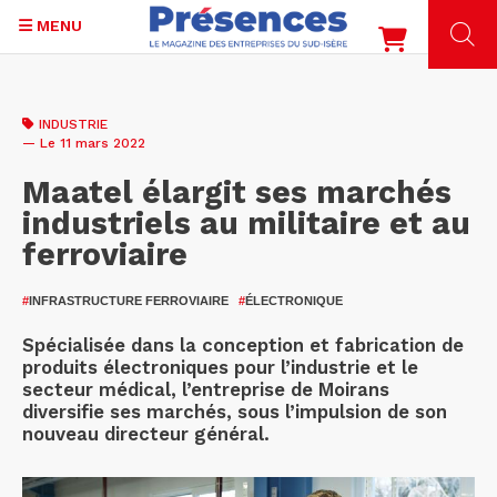
MENU
Aller
au
INDUSTRIE
contenu
— Le 11 mars 2022
principal
Maatel élargit ses marchés
industriels au militaire et au
ferroviaire
#
INFRASTRUCTURE FERROVIAIRE
#
ÉLECTRONIQUE
Spécialisée dans la conception et fabrication de
produits électroniques pour l’industrie et le
secteur médical, l’entreprise de Moirans
diversifie ses marchés, sous l’impulsion de son
nouveau directeur général.