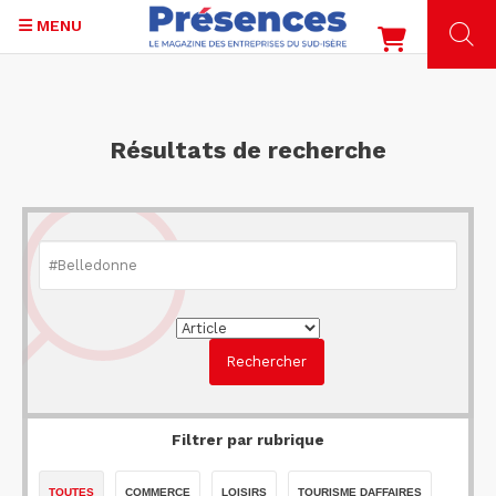
MENU
Aller
au
contenu
Résultats de recherche
principal
Filtrer par rubrique
TOUTES
COMMERCE
LOISIRS
TOURISME DAFFAIRES