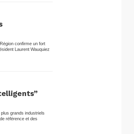
s
 Région confirme un fort
résident Laurent Wauquiez
telligents”
s plus grands industriels
de référence et des