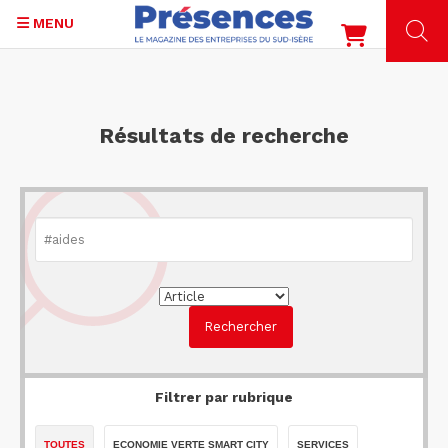
MENU
Aller
au
contenu
Résultats de recherche
principal
Filtrer par rubrique
TOUTES
ECONOMIE VERTE SMART CITY
SERVICES