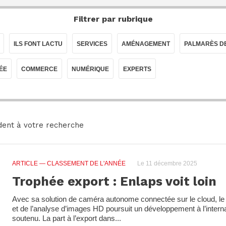
Filtrer par rubrique
ILS FONT LACTU
SERVICES
AMÉNAGEMENT
PALMARÈS D
ÉE
COMMERCE
NUMÉRIQUE
EXPERTS
dent à votre recherche
ARTICLE
— CLASSEMENT DE L'ANNÉE
Le 11 décembre 2025
Trophée export : Enlaps voit loin
Avec sa solution de caméra autonome connectée sur le cloud, le s
et de l’analyse d’images HD poursuit un développement à l’interna
soutenu. La part à l’export dans...