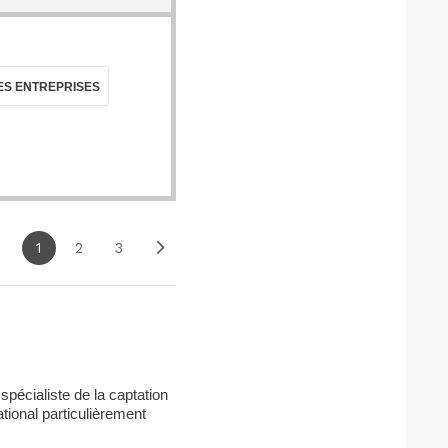
ES ENTREPRISES
1
2
3
pécialiste de la captation
tional particulièrement