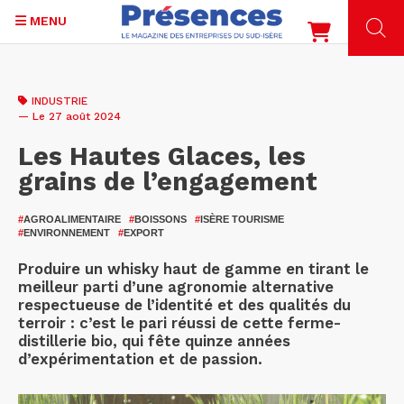
MENU
Aller
au
INDUSTRIE
contenu
— Le 27 août 2024
principal
Les Hautes Glaces, les
grains de l’engagement
#
AGROALIMENTAIRE
#
BOISSONS
#
ISÈRE TOURISME
#
ENVIRONNEMENT
#
EXPORT
Produire un whisky haut de gamme en tirant le
meilleur parti d’une agronomie alternative
respectueuse de l’identité et des qualités du
terroir : c’est le pari réussi de cette ferme-
distillerie bio, qui fête quinze années
d’expérimentation et de passion.