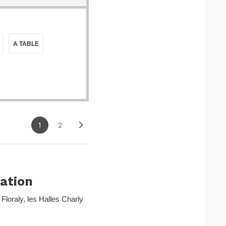
A TABLE
1
2
vation
Floraly, les Halles Charly