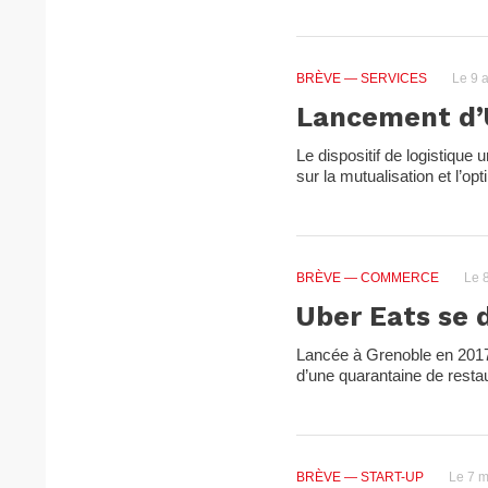
BRÈVE
— SERVICES
Le 9 a
Lancement d’
Le dispositif de logistique
sur la mutualisation et l’op
BRÈVE
— COMMERCE
Le 
Uber Eats se 
Lancée à Grenoble en 2017, 
d’une quarantaine de resta
BRÈVE
— START-UP
Le 7 m