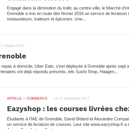
Engagé dans la diminution du trafic au centre-ville, le Marché d’in
Grenoble a mis en route dès février 2016 un service de livraison 
restaurateurs, traiteurs et épiceries. Une...
2 octobre 2017
renoble
de repas à domicile, Uber Eats, s’est déployée à Grenoble après sept 
rtenaires ont déjà répondu présents, tels Sushi Shop, Häagen...
ARTICLE
— COMMERCE
Le 11 septembre 2017
Eazyshop : les courses livrées che
Étudiants à l’IAE de Grenoble, David Bidard et Alexandre Compa
un service de livraison de courses. Leur site www.eazyshop.fr a ét