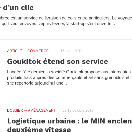
 d’un clic
ee est un service de livraison de colis entre particuliers. Le voyageu
s qu’il veut envoyer. Depuis février, la start-up s’est ouverte...
ARTICLE
— COMMERCE
Le 16 mars 2018
Goukitok étend son service
Lancée l’été dernier, la société Goukitok propose aux internaut
produits frais auprès des commerçants et artisans grenoblois et de
site répertorie aujourd’hui une...
DOSSIER
— AMÉNAGEMENT
Le 13 octobre 2017
Logistique urbaine : le MIN encle
deuxième vitesse