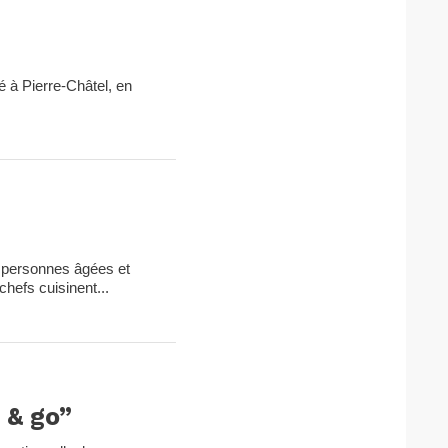
sé à Pierre-Châtel, en
x personnes âgées et
hefs cuisinent...
 & go”