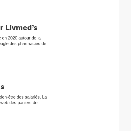
r Livmed’s
e en 2020 autour de la
Google des pharmacies de
és
bien-être des salariés. La
e web des paniers de