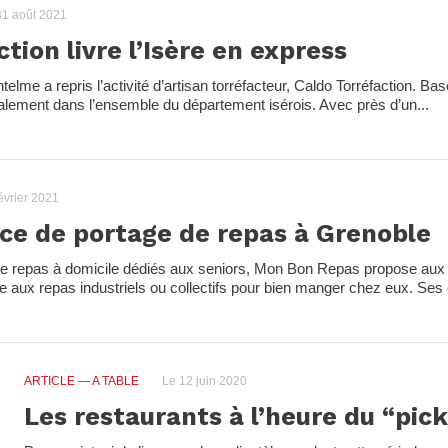
1 août 2021
tion livre l’Isère en express
elme a repris l’activité d’artisan torréfacteur, Caldo Torréfaction. Ba
palement dans l’ensemble du département isérois. Avec près d’un...
évrier 2021
ce de portage de repas à Grenoble
n de repas à domicile dédiés aux seniors, Mon Bon Repas propose au
 aux repas industriels ou collectifs pour bien manger chez eux. Ses c
ARTICLE
— A TABLE
Le 12 juin 2020
Les restaurants à l’heure du “pick