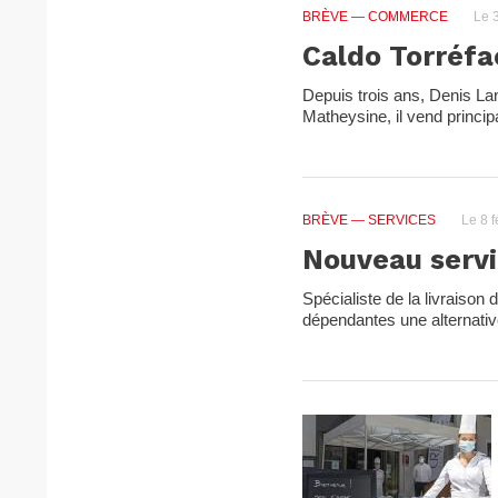
BRÈVE
— COMMERCE
Le 3
Caldo Torréfac
Depuis trois ans, Denis Lant
Matheysine, il vend princi
BRÈVE
— SERVICES
Le 8 f
Nouveau servi
Spécialiste de la livraiso
dépendantes une alternative