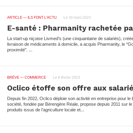
ARTICLE
— ILS FONT L'ACTU
Le 30 mars 2023
E-santé : Pharmanity rachetée pa
La start-up niçoise Livmed’s (une cinquantaine de salariés), créé
livraison de médicaments à domicile, a acquis Pharmanity, le “
proximité”. ...
BRÈVE
— COMMERCE
Le 8 février 2023
Oclico étoffe son offre aux salari
Depuis fin 2022, Oclico déploie son activité en entreprise pour le 
société, fondée par Bérengère Réale, propose depuis 2011 sur l
produits issus de l’agriculture locale et...