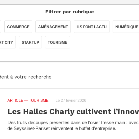
Filtrer par rubrique
COMMERCE
AMÉNAGEMENT
ILS FONT LACTU
NUMÉRIQUE
T CITY
STARTUP
TOURISME
dent à votre recherche
ARTICLE
— TOURISME
Le 27 février 2026
Les Halles Charly cultivent l’inno
Des fruits découpés présentés dans de l’osier tressé main : avec 
de Seyssinet-Pariset réinventent le buffet d’entreprise.