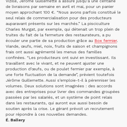
Vizille, Jérôme Guillemette a assuré jusqu’à une centaine
de livraisons par semaine en avril et mai, pour un panier
moyen approchant 100 €. “Nous avons parfois constitué le
seul relais de commercialisation pour des producteurs
auparavant présents sur les marchés.” La pisciculture
Charles Murgat, par exemple, qui détenait un trop plein de
truites du fait de la fermeture des restaurateurs, a pu
écouler une partie de sa production grâce au
Box fermier
.
Viande, œufs, miel, noix, fruits de saison et champignons
frais ont aussi agrémenté les menus des familles
confinées. “Les producteurs ont suivi en investissant. Ils
travaillent avec le vivant, et ne peuvent ajuster une
production d’œufs, ou de poulet fermier par exemple, à
une forte fluctuation de la demande”, prévient toutefois
Jérôme Guillemette. Aussi s’emploie-t-il à pérenniser les
volumes. Deux solutions sont imaginées : des accords
avec des entreprises pour livrer des commandes groupées
passées par les salariés, et un système de point relais
dans les restaurants, qui auront eux aussi besoin de
soutien après la crise. Le gérant prévoit un recrutement
pour répondre à ces nouvelles demandes.
É. Ballery