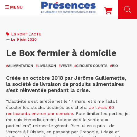
MENU
Aller
au
ILS FONT L'ACTU
contenu
— Le 9 juin 2020
principal
Le Box fermier à domicile
#
ALIMENTATION
#
LIVRAISON
#
VENTE
#
CIRCUITS COURTS
#
BIO
Créée en octobre 2018 par Jérôme Guillemette,
la société de livraison de produits alimentaires
s’est réinventée pendant la crise.
“L’activité s’est arrêtée net le 17 mars, et il me fallait
écouler les stocks destinés aux chefs.
Je livrais 80
restaurants environ par semaine
. Pour limiter les pertes, je
me suis immédiatement tourné vers la vente aux
particuliers”, retrace le gérant. Bien lui en a pris : de
Vercors à l’Oisans, en passant par Grenoble, Uriage et